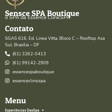
Sensce SPA Boutique
o SPA da Essence ClinicSPA
Contato
SGAS 616, Ed. Linea Vitta, Bloco C – Rooftop Asa
Sul, Brasília – DF
(61) 3262-0413
(61) 99142-2909
essencespaboutique
essenceclinicspa
Menu
Experiências DaySpa